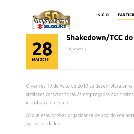
INICIO
PARTIC
Shakedown/TCC do 5
28
EN
Novas
/
MAI 2019
O venres 19 de xullo de 2019 se desenrolará unha p
similares características ás empregadas nos treito
inscriban ao mesmo.
Anque esas probas organizanse de acordo coa nor
particularidades: