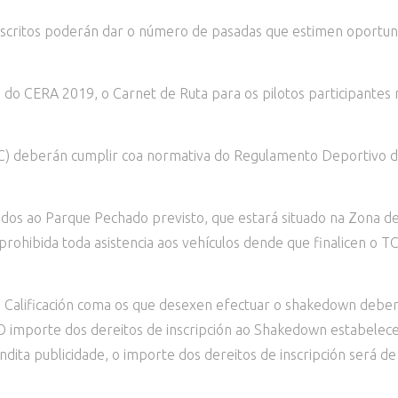
inscritos poderán dar o número de pasadas que estimen oportun
do CERA 2019, o Carnet de Ruta para os pilotos participantes 
TCC) deberán cumplir coa normativa do Regulamento Deportivo 
idos ao Parque Pechado previsto, que estará situado na Zona de
ohibida toda asistencia aos vehículos dende que finalicen o T
e Calificación coma os que desexen efectuar o shakedown deber
). O importe dos dereitos de inscripción ao Shakedown estabele
ita publicidade, o importe dos dereitos de inscripción será de 