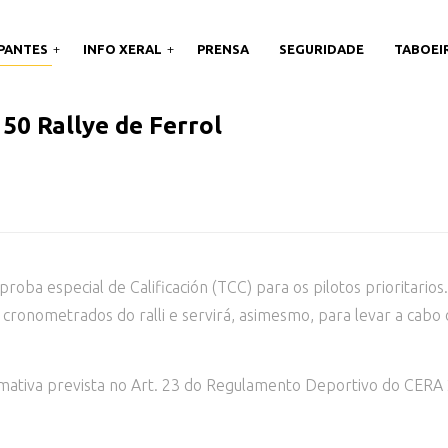
IPANTES
INFO XERAL
PRENSA
SEGURIDADE
TABOEI
0 Rallye de Ferrol
roba especial de Calificación (TCC) para os pilotos prioritario
s cronometrados do ralli e servirá, asimesmo, para levar a cab
mativa prevista no Art. 23 do Regulamento Deportivo do CERA 