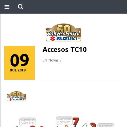
Accesos TC10
09
EN
Novas
/
XUL 2019