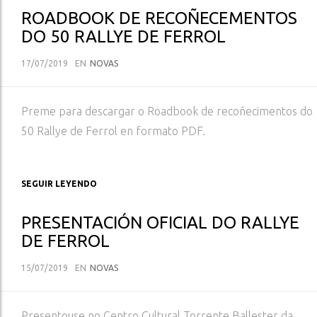
ROADBOOK DE RECOÑECEMENTOS
DO 50 RALLYE DE FERROL
17/07/2019
EN
NOVAS
Preme para descargar o Roadbook de recoñecimentos do
50 Rallye de Ferrol en formato PDF.
SEGUIR LEYENDO
PRESENTACIÓN OFICIAL DO RALLYE
DE FERROL
15/07/2019
EN
NOVAS
Presentouse no Centro Cultural Torrente Ballester da