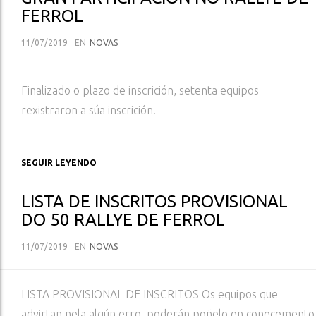
FERROL
11/07/2019
EN
NOVAS
Finalizado o plazo de inscrición, setenta equipos
rexistraron a súa inscrición.
SEGUIR LEYENDO
LISTA DE INSCRITOS PROVISIONAL
DO 50 RALLYE DE FERROL
11/07/2019
EN
NOVAS
LISTA PROVISIONAL DE INSCRITOS Os equipos que
advirtan nela algún erro, poderán poñelo en coñecemento