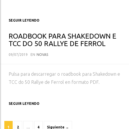
SEGUIR LEYENDO
ROADBOOK PARA SHAKEDOWN E
TCC DO 50 RALLYE DE FERROL
09/07/2019
EN
NOVAS
Pulsa para descarregar o roadbook para Shakedown e
TCC do 50 Rallye de Ferrol en formato PDF.
SEGUIR LEYENDO
POSTS
1
2
…
4
Siguiente →