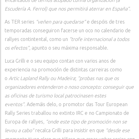
encantados de ternos atopado cunha organización (a
Escudería A. Ferrol) que nos permitirá aterrar en España”
.
As TER series
“veñen para quedarse”
e despóis de tres
temporadas conseguiron facerse un oco no calendario de
rallyes contintental, como un
“trofe internacional a todos
os efectos”
, apunto o seu máxima responsable.
Luca Grilli e o seu equipo contan con varios anos de
experiencia na promoción de distintas carreiras como
o
Artic Lapland Rally ou Madeira
;
“probas nas que os
organizadores entenderon o noso concepto: conseguir que
as oficinas de turismo local patrocinasen estes
eventos”.
Ademáis delo, o promotor das Tour European
Rally Series traballou no extinto IRC e no Campionato de
Europa de rallyes,
“onde este tipo de promoción non se
levou a cabo”
recalca Grilli para insistir en que
“desde ese