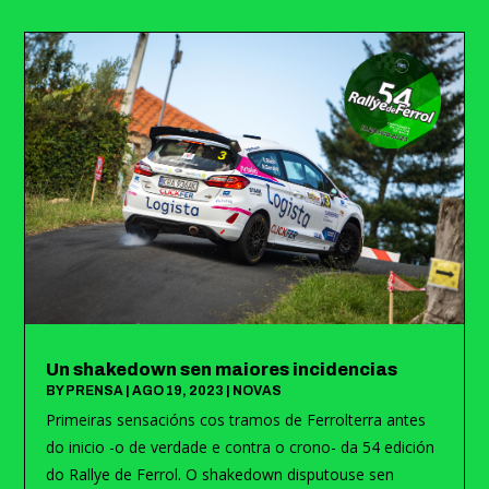
Un shakedown sen maiores incidencias
BY
PRENSA
|
AGO 19, 2023
|
NOVAS
Primeiras sensacións cos tramos de Ferrolterra antes
do inicio -o de verdade e contra o crono- da 54 edición
do Rallye de Ferrol. O shakedown disputouse sen