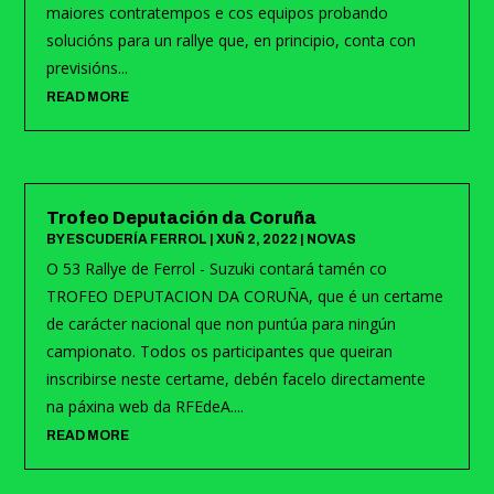
maiores contratempos e cos equipos probando
solucións para un rallye que, en principio, conta con
previsións...
READ MORE
Trofeo Deputación da Coruña
BY
ESCUDERÍA FERROL
|
XUÑ 2, 2022
|
NOVAS
O 53 Rallye de Ferrol - Suzuki contará tamén co
TROFEO DEPUTACION DA CORUÑA, que é un certame
de carácter nacional que non puntúa para ningún
campionato. Todos os participantes que queiran
inscribirse neste certame, debén facelo directamente
na páxina web da RFEdeA....
READ MORE