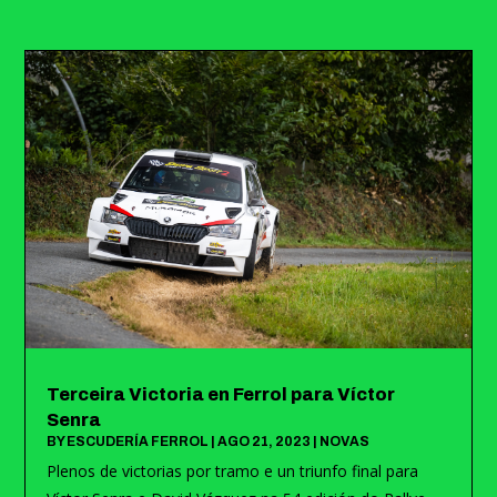
Terceira Victoria en Ferrol para Víctor
Senra
BY
ESCUDERÍA FERROL
|
AGO 21, 2023
|
NOVAS
Plenos de victorias por tramo e un triunfo final para