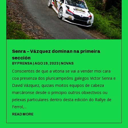
Senra – Vázquez dominan na primeira
sección
BY
PRENSA
|
AGO 19, 2023
|
NOVAS
Conscientes de que a vitoria se vai a vender moi cara
coa presenza dos pluricampeóns galegos Victor Senra e
David Vázquez, quizais moitos equipos de cabeza
marcáronse desde o principio outros obxectivos ou
pelexas particulares dentro desta edición do Rallye de
Ferrol,...
READ MORE