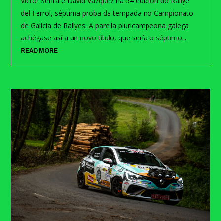
Víctor Senra e David Vázquez na 54 edición do Rallye
del Ferrol, séptima proba da tempada no Campionato
de Galicia de Rallyes. A parella pluricampeona galega
achégase así a un novo título, que sería o séptimo...
READ MORE