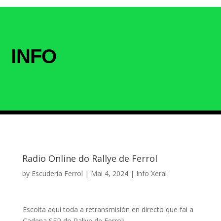
INFO
Radio Online do Rallye de Ferrol
by
Escudería Ferrol
|
Mai 4, 2024
|
Info Xeral
Escoita aquí toda a retransmisión en directo que fai a
Cadena SER do Rallye de Ferrol: