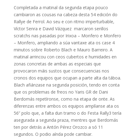
Completada a matinal da segunda etapa pouco
cambiaron as cousas na cabeza desta 54 edición do
Rallye de Ferrol. Ao seu e con ritmo imperturbable,
Víctor Senra e David Vázquez marcaron senllos
scratchs nas pasadas por Irixoa – Monfero e Monfero
– Monfero, ampliando a súa vantaxe ata os case 4
minutos sobre Roberto Blach e Mauro Barreiro. A
matinal arrincou con ceos cubertos e humidades en
zonas concretas de ambas as especiais que
provocaron máis sustos que consecuencias nos
cronos dos equipos que ocupan a parte alta da táboa.
Blach afiánzase na segunda posición, tendo en conta
que os problemas de freos no Yaris GR de Dani
Berdomás repetíronse, como na etapa de onte. As
diferenzas entre ambos os equipos amplíanse ata os
56” polo que, a falta dun tramo o do Festa Rally3 tería
asegurada a segunda praza, mentres que Berdomás
ten por detrás a Antón Pérez Orozco a só 11
segundos. O podio aínda pode cambiar.