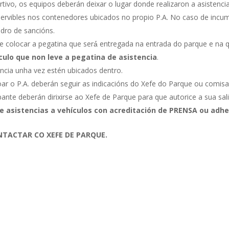
ivo, os equipos deberán deixar o lugar donde realizaron a asistenc
nservibles nos contenedores ubicados no propio P.A. No caso de incu
dro de sancións.
 colocar a pegatina que será́ entregada na entrada do parque e na qu
ículo que non leve a pegatina de asistencia
.
ncia unha vez estén ubicados dentro.
ar o P.A. deberán seguir as indicacións do Xefe do Parque ou comisa
nte deberán dirixirse ao Xefe de Parque para que autorice a sua sali
de asistencias a vehículos con acreditación de PRENSA ou ad
NTACTAR CO XEFE DE PARQUE
.