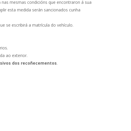
ia nas mesmas condicións que encontraron á sua
mplir esta medida serán sancionados cunha
e se escribirá a matrícula do vehículo.
rios.
da ao exterior.
hesivos dos recoñecementos
.