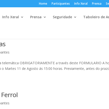
Home
Participantes
Info Xeral
Prensa
Se
Info Xeral
Prensa
Seguridade
Taboleiro de A
vas
ipantes
forma telemática OBRIGATORIAMENTE a través deste FORMULARIO A h
á o Martes 11 de Agosto ás 15:00 horas. Previamente, antes do praz
 Ferrol
ipantes