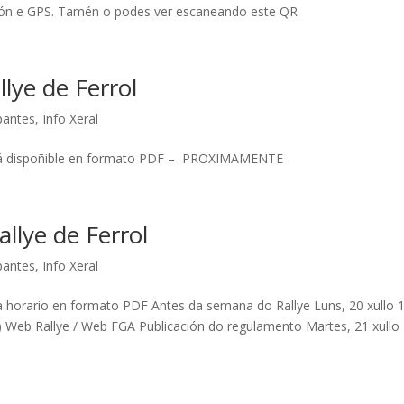
ción e GPS. Tamén o podes ver escaneando este QR
llye de Ferrol
ipantes
,
Info Xeral
está dispoñible en formato PDF – PROXIMAMENTE
llye de Ferrol
ipantes
,
Info Xeral
a horario en formato PDF Antes da semana do Rallye Luns, 20 xullo 
GR) Web Rallye / Web FGA Publicación do regulamento Martes, 21 xullo