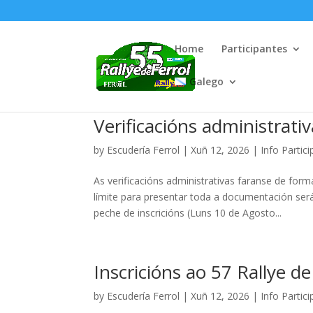
Home
Participantes
Galego
Verificacións administrati
by
Escudería Ferrol
|
Xuñ 12, 2026
|
Info Partic
As verificacións administrativas faranse de 
límite para presentar toda a documentación ser
peche de inscricións (Luns 10 de Agosto...
Inscricións ao 57 Rallye de
by
Escudería Ferrol
|
Xuñ 12, 2026
|
Info Partic