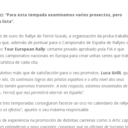
lly): “Para esta tempada examinamos varios proxectos, pero
 lista”.
de ouro do Rallye de Ferrol-Suzuki, a organización da proba traball
ón que, ademáis de puntuar para o Campionato de España de Rallyes 
 do
Tour European Rally
: certame privado aprobado pola FIA e que
intos campionatos nacionais en Europa para crear unhas series que tra
urística de cada cita.
 Motivo máis que de satisfacción para o seu promotor,
Luca Grilli
, q
 nós. Os continuos logros dos pilotos españois e o alto nivel dos seus
s tamén queremos transmitir. A este respecto, estamos encantados de
. Ferrol) que nos permitirá aterrar en España”
.
e tres temporadas conseguiron facerse un oco no calendario de rally
s os efectos”
, apunto o seu máxima responsable.
os de experiencia na promoción de distintas carreiras como o
Artic La
es entenderon o noso concepto: conseguir que as oficinas de turismo lo