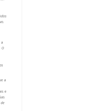
cidos
vo.
 a
. O
 as
ue a
is e
úas
 de