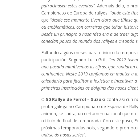
patrocinasen estes eventos”.
Ademáis delo, o pro
Campionato de Europa de rallyes,
“onde este ti
que
“desde ese momento tiven claro que tíñase qu
ou emblemáticos, con carreiras que teñan historia
Desde un principio a nosa idea era a de traer al
coñecían pouco do mundo dos rallyes e creando ev
Faltando algúns meses para o inicio da tempor
participación. Segundo Luca Grilli,
“en 2017 tivem
ano pasado mantivemos as cifras, que rondaron os
continentes. Neste 2019 confiamos en manter a a
calendario para facilitar a loxística e incentivar
primeiras inscripcións as dalgúns dos nosos client
O
50 Rallye de Ferrol – Suzuki
conta así cun no
proba galega no Campionato de España de Rallye
animen, se cadra, un certamen nacional que no 
o título de final de temporada. Con este paso, 
próximas temporadas pois, segundo o promot
unirse ás nosas series”.