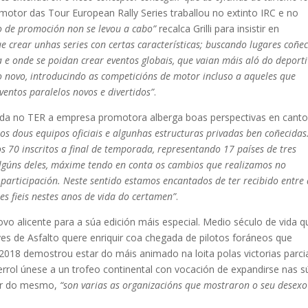
motor das Tour European Rally Series traballou no extinto IRC e no
po de promoción non se levou a cabo”
recalca Grilli para insistir en
e crear unhas series con certas características; buscando lugares coñe
 e onde se poidan crear eventos globais, que vaian máis aló do deporti
go novo, introducindo as competicións de motor incluso a aqueles que
entos paralelos novos e divertidos”
.
ada no TER a empresa promotora alberga boas perspectivas en canto
os dous equipos oficiais e algunhas estructuras privadas ben coñecidas
 70 inscritos a final de temporada, representando 17 países de tres
lgúns deles, máxime tendo en conta os cambios que realizamos no
 a participación. Neste sentido estamos encantados de ter recibido entre
es fieis nestes anos de vida do certamen”
.
vo alicente para a súa edición máis especial. Medio século de vida q
s de Asfalto quere enriquir coa chegada de pilotos foráneos que
2018 demostrou estar do máis animado na loita polas victorias parcia
Ferrol únese a un trofeo continental con vocación de expandirse nas s
or do mesmo,
“son varias as organizacións que mostraron o seu desexo