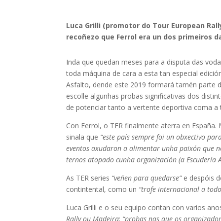
Luca Grilli (promotor do Tour European Ra
recoñezo que Ferrol era un dos primeiros da
Inda que quedan meses para a disputa das vodas 
toda máquina de cara a esta tan especial edici
Asfalto, dende este 2019 formará tamén parte
escolle algunhas probas significativas dos dist
de potenciar tanto a vertente deportiva coma a t
Con Ferrol, o TER finalmente aterra en España.
sinala que
“este país sempre foi un obxectivo para
eventos axudaron a alimentar unha paixón que nó
ternos atopado cunha organización (a Escudería A
As TER series
“veñen para quedarse”
e despóis d
contintental, como un
“trofe internacional a todo
Luca Grilli e o seu equipo contan con varios an
Rally ou Madeira
;
“probas nas que os organizador