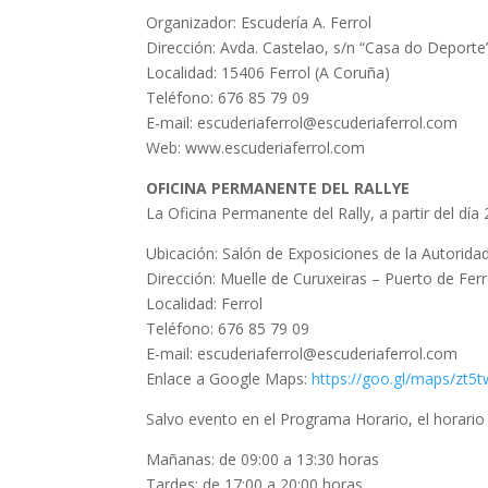
Organizador: Escudería A. Ferrol
Dirección: Avda. Castelao, s/n “Casa do Deporte
Localidad: 15406 Ferrol (A Coruña)
Teléfono: 676 85 79 09
E-mail: escuderiaferrol@escuderiaferrol.com
Web: www.escuderiaferrol.com
OFICINA PERMANENTE DEL RALLYE
La Oficina Permanente del Rally, a partir del día
Ubicación: Salón de Exposiciones de la Autorida
Dirección: Muelle de Curuxeiras – Puerto de Ferr
Localidad: Ferrol
Teléfono: 676 85 79 09
E-mail: escuderiaferrol@escuderiaferrol.com
Enlace a Google Maps:
https://goo.gl/maps/zt
Salvo evento en el Programa Horario, el horario 
Mañanas: de 09:00 a 13:30 horas
Tardes: de 17:00 a 20:00 horas