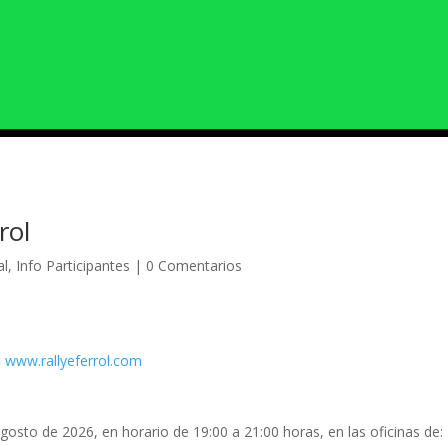
rol
al
,
Info Participantes
|
0 Comentarios
:
www.rallyeferrol.com
agosto de 2026, en horario de 19:00 a 21:00 horas, en las oficinas de: