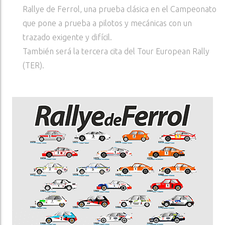
Rallye de Ferrol, una prueba clásica en el Campeonato
que pone a prueba a pilotos y mecánicas con un
trazado exigente y difícil.
También será la tercera cita del Tour European Rally
(TER).