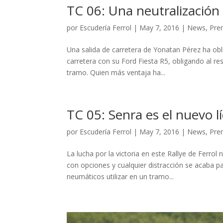
TC 06: Una neutralización
por
Escudería Ferrol
|
May 7, 2016
|
News
,
Pre
Una salida de carretera de Yonatan Pérez ha obli
carretera con su Ford Fiesta R5, obligando al re
tramo. Quien más ventaja ha...
TC 05: Senra es el nuevo l
por
Escudería Ferrol
|
May 7, 2016
|
News
,
Pre
La lucha por la victoria en este Rallye de Ferrol 
con opciones y cualquier distracción se acaba p
neumáticos utilizar en un tramo...