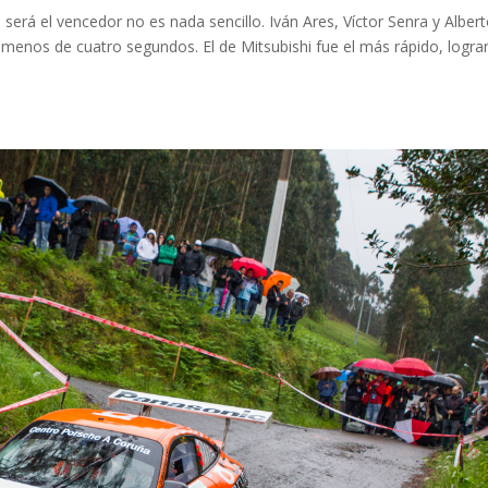
n será el vencedor no es nada sencillo. Iván Ares, Víctor Senra y Alber
enos de cuatro segundos. El de Mitsubishi fue el más rápido, logr