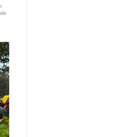
to
ando