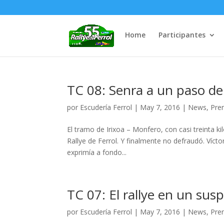
Home
Participantes
TC 08: Senra a un paso de 
por
Escudería Ferrol
|
May 7, 2016
|
News
,
Pre
El tramo de Irixoa – Monfero, con casi treinta ki
Rallye de Ferrol. Y finalmente no defraudó. Víctor
exprimía a fondo...
TC 07: El rallye en un susp
por
Escudería Ferrol
|
May 7, 2016
|
News
,
Pre