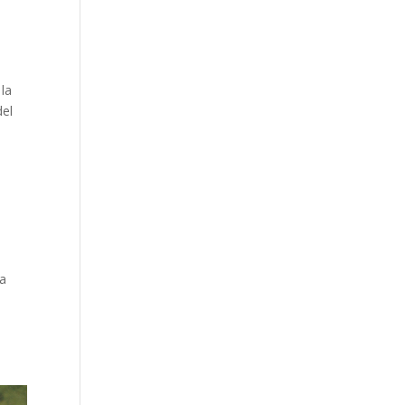
 la
del
ía