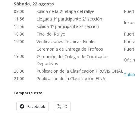
Sábado, 22 agosto
09:00
Salida de la 2ª etapa del rallye
Puert
11:56
Llegada 1º participante 2ª sección
Irixoa
12:56
Salíída 1º participante 3ª sección
18:30
Final del Rallye
Puert
19:00
Verificaciones Técnicas Finales
Prior
Ceremonia de Entrega de Trofeos
Puert
19:30
2ª reunión del Colegio de Comisarios
Ofici
Deportivos
20:30
Publicación de la Clasificación PROVISIONAL
Tabló
21:00
Publicación de la Clasificación FINAL
Comparte esto:
Facebook
X