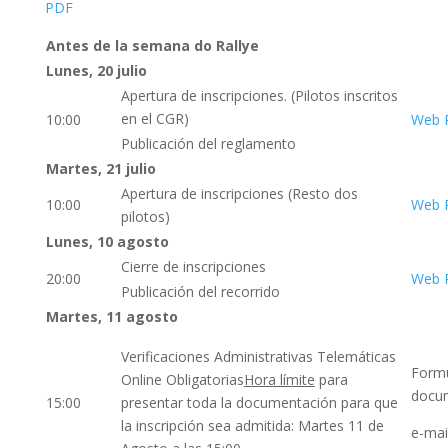
PDF
Antes de la semana do Rallye
Lunes, 20 julio
Apertura de inscripciones. (Pilotos inscritos
en el CGR)
10:00
Web R
Publicación del reglamento
Martes, 21 julio
Apertura de inscripciones (Resto dos
10:00
Web R
pilotos)
Lunes, 10 agosto
Cierre de inscripciones
20:00
Web R
Publicación del recorrido
Martes, 11 agosto
Verificaciones Administrativas Telemáticas
Formu
Online Obligatorias
Hora límite
para
docum
15:00
presentar toda la documentación para que
la inscripción sea admitida: Martes 11 de
e-mai