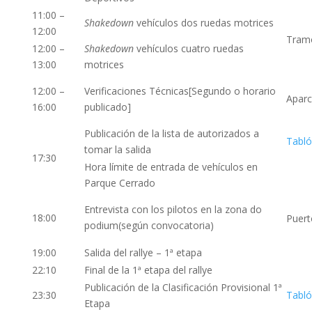
11:00 –
Shakedown
vehículos dos ruedas motrices
12:00
Tram
12:00 –
Shakedown
vehículos cuatro ruedas
13:00
motrices
12:00 –
Verificaciones Técnicas[Segundo o horario
Aparc
16:00
publicado]
Publicación de la lista de autorizados a
Tabló
tomar la salida
17:30
Hora límite de entrada de vehículos en
Parque Cerrado
Entrevista con los pilotos en la zona do
18:00
Puert
podium(según convocatoria)
19:00
Salida del rallye – 1ª etapa
22:10
Final de la 1ª etapa del rallye
Publicación de la Clasificación Provisional 1ª
23:30
Tabló
Etapa