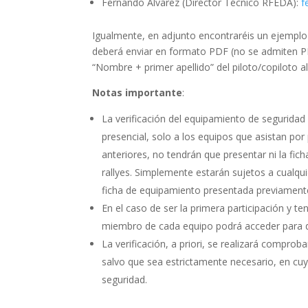
Fernando Álvarez (Director Técnico RFEDA):
f
Igualmente, en adjunto encontraréis un ejemplo r
deberá enviar en formato PDF (no se admiten 
“Nombre + primer apellido” del piloto/copiloto a
Notas importante
:
La verificación del equipamiento de seguridad d
presencial, solo a los equipos que asistan po
anteriores, no tendrán que presentar ni la fi
rallyes. Simplemente estarán sujetos a cualquie
ficha de equipamiento presentada previament
En el caso de ser la primera participación y t
miembro de cada equipo podrá acceder para di
La verificación, a priori, se realizará comprob
salvo que sea estrictamente necesario, en cu
seguridad.