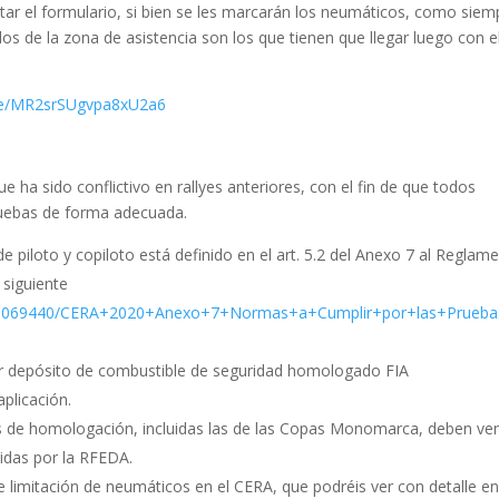
ar el formulario, si bien se les marcarán los neumáticos, como siem
 de la zona de asistencia son los que tienen que llegar luego con e
gle/MR2srSUgvpa8xU2a6
 ha sido conflictivo en rallyes anteriores, con el fin de que todos
pruebas de forma adecuada.
 piloto y copiloto está definido en el art. 5.2 del Anexo 7 al Reglam
 siguiente
5/1069440/CERA+2020+Anexo+7+Normas+a+Cumplir+por+las+Prueb
var depósito de combustible de seguridad homologado FIA
plicación.
 de homologación, incluidas las de las Copas Monomarca, deben ven
idas por la RFEDA.
limitación de neumáticos en el CERA, que podréis ver con detalle en