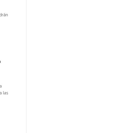
ndrán
a
la
a las