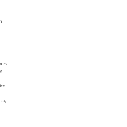
on
ores
la
nico
ico,