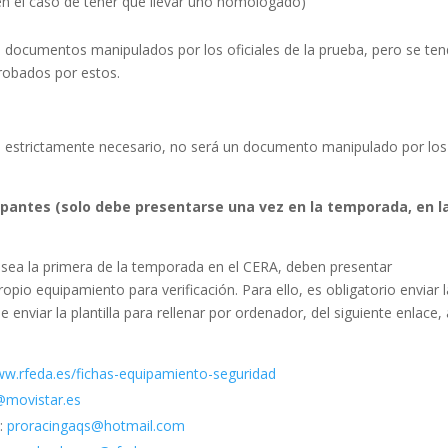
(en el caso de tener que llevar uno homologado)
n documentos manipulados por los oficiales de la prueba, pero se te
robados por estos.
a estrictamente necesario, no será un documento manipulado por los
ipantes (solo debe presentarse una vez en la temporada, en l
 sea la primera de la temporada en el CERA, deben presentar
opio equipamiento para verificación. Para ello, es obligatorio enviar 
 enviar la plantilla para rellenar por ordenador, del siguiente enlace, 
ww.rfeda.es/fichas-equipamiento-seguridad
@movistar.es
):
proracingaqs@hotmail.com