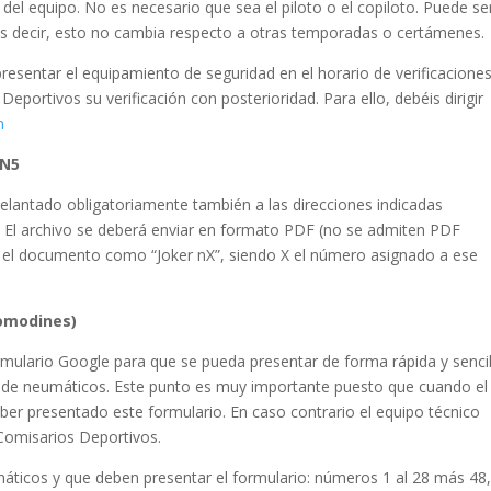
el equipo. No es necesario que sea el piloto o el copiloto. Puede se
Es decir, esto no cambia respecto a otras temporadas o certámenes.
resentar el equipamiento de seguridad en el horario de verificacione
Deportivos su verificación con posterioridad. Para ello, debéis dirigir
m
 N5
delantado obligatoriamente también a las direcciones indicadas
 El archivo se deberá enviar en formato PDF (no se admiten PDF
el documento como “Joker nX”, siendo X el número asignado a ese
comodines)
mulario Google para que se pueda presentar de forma rápida y sencil
n de neumáticos. Este punto es muy importante puesto que cuando el
aber presentado este formulario. En caso contrario el equipo técnico
Comisarios Deportivos.
umáticos y que deben presentar el formulario: números 1 al 28 más 48,