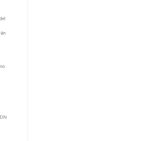
del
rán
omo
 ADN