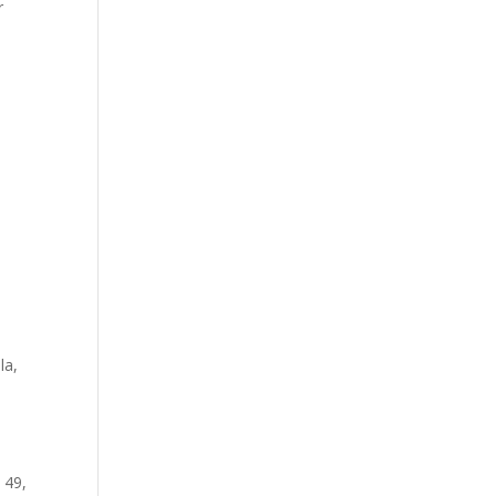
r
s
la,
 49,