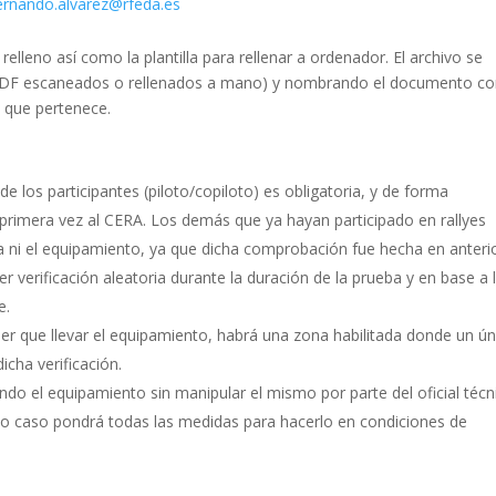
ernando.alvarez@rfeda.es
elleno así como la plantilla para rellenar a ordenador. El archivo se
PDF escaneados o rellenados a mano) y nombrando el documento c
l que pertenece.
e los participantes (piloto/copiloto) es obligatoria, y de forma
r primera vez al CERA. Los demás que ya hayan participado en rallyes
cha ni el equipamiento, ya que dicha comprobación fue hecha en anteri
r verificación aleatoria durante la duración de la prueba y en base a 
e.
ener que llevar el equipamiento, habrá una zona habilitada donde un ú
cha verificación.
ando el equipamiento sin manipular el mismo por parte del oficial técn
yo caso pondrá todas las medidas para hacerlo en condiciones de