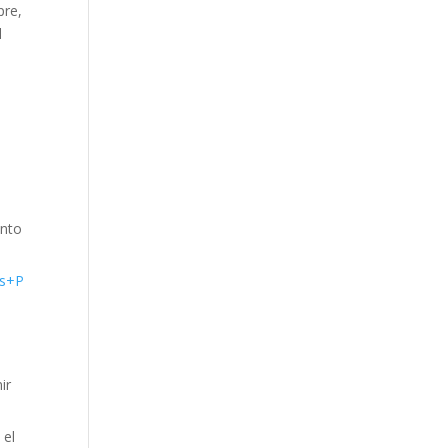
pre,
l
ento
as+P
ir
 el