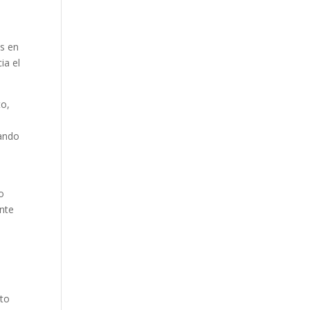
ns en
ia el
to,
tando
o
o
ante
n
sto