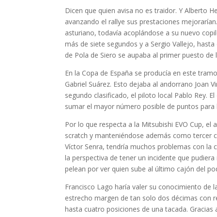
Dicen que quien avisa no es traidor. Y Alberto H
avanzando el rallye sus prestaciones mejorarían. Y
asturiano, todavía acoplándose a su nuevo copil
más de siete segundos y a Sergio Vallejo, hasta 
de Pola de Siero se aupaba al primer puesto de l
En la Copa de España se producía en este tramo
Gabriel Suárez. Esto dejaba al andorrano Joan V
segundo clasificado, el piloto local Pablo Rey. E
sumar el mayor número posible de puntos para lo
Por lo que respecta a la Mitsubishi EVO Cup, el 
scratch y manteniéndose además como tercer clas
Víctor Senra, tendría muchos problemas con la 
la perspectiva de tener un incidente que pudiera
pelean por ver quien sube al último cajón del po
Francisco Lago haría valer su conocimiento de l
estrecho margen de tan solo dos décimas con res
hasta cuatro posiciones de una tacada. Gracias