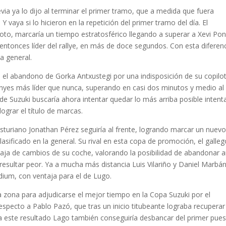
evia ya lo dijo al terminar el primer tramo, que a medida que fuera
 vaya si lo hicieron en la repetición del primer tramo del día. El
oto, marcaría un tiempo estratosférico llegando a superar a Xevi Po
entonces líder del rallye, en más de doce segundos. Con esta diferenc
a general.
 el abandono de Gorka Antxustegi por una indisposición de su copilo
inyes más líder que nunca, superando en casi dos minutos y medio al
l de Suzuki buscaría ahora intentar quedar lo más arriba posible inten
grar el título de marcas.
asturiano Jonathan Pérez seguiría al frente, logrando marcar un nuev
ificado en la general. Su rival en esta copa de promoción, el galleg
caja de cambios de su coche, valorando la posibilidad de abandonar 
 resultar peor. Ya a mucha más distancia Luis Vilariño y Daniel Marbá
dium, con ventaja para el de Lugo.
a zona para adjudicarse el mejor tiempo en la Copa Suzuki por el
pecto a Pablo Pazó, que tras un inicio titubeante lograba recuperar
 a este resultado Lago también conseguiría desbancar del primer pue