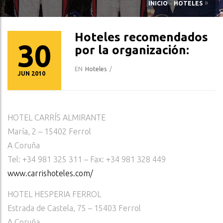
»
INICIO
»
HOTELES
Hoteles recomendados
30
por la organización:
EN
Hoteles
/
JUN 2010
HOTEL CARRÍS ALMIRANTE
María, 2 – 15402 Ferrol
A Coruña
Tel: +34 981 325 311 – Fax: +34 981 328 449
www.carrishoteles.com/
HOTEL HESPERIA FERROL
Estrada de Castela, 75 – 15403 Ferrol
A Coruña